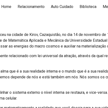
Home
Relacionamento
Auto Cuidado
Biblioteca
Me
ip to main content
Skip to navigat
sceu na cidade de Kirov, Cazaquistão, no dia 14 de novembro de 1
e de Matemática Aplicada e Mecânica da Universidade Estadual 
sar as energias do macro cosmos e auxiliar na materialização 
nte relacionado com lei universal da atração, através da qual 
ma que é a sua realidade interna e o mundo que é a sua realida
ueremos depende de nós e está também em nós. Nós somos os cr
linhar o sistema externo o nível interna se restaura, e vice-ver
ma celular.
zar matematicamente a realidade que você deseja para a sua vi