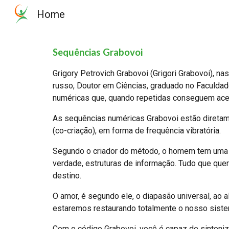
Home
Sk
Sequências Grabovoi
Grigory Petrovich Grabovoi (Grigori Grabovoi), na
russo, Doutor em Ciências, graduado no Faculdad
numéricas que, quando repetidas conseguem aces
As sequências numéricas Grabovoi estão diretame
(co-criação), em forma de frequência vibratória.
Segundo o criador do método, o homem tem uma al
verdade, estruturas de informação. Tudo que q
destino.
O amor, é segundo ele, o diapasão universal, ao a
estaremos restaurando totalmente o nosso siste
Com o código Grabovoi, você é capaz de sintoni