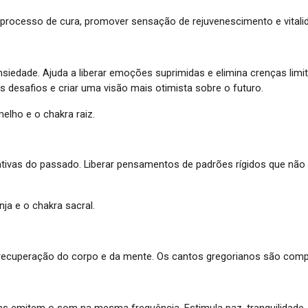
o processo de cura, promover sensação de rejuvenescimento e vitali
siedade. Ajuda a l
iberar emoções suprimidas e e
limina crenças limi
s desafios e criar uma visão mais otimista sobre o futuro.
elho e o chakra raiz.
ativas do passado. L
iberar pensamentos de padrões rígidos que não 
ja e o chakra sacral.
orecuperação do corpo e da mente. Os cantos gregorianos são com
as emitem o som na mesma frequência. Estimula paz, tranquilidade,