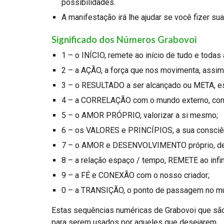
possibilidades.
A manifestação irá lhe ajudar se você fizer s
Significado dos Números Grabovoi
1 – o INÍCIO, remete ao início de tudo e todas 
2 – a AÇÃO, a força que nos movimenta, assim
3 – o RESULTADO a ser alcançado ou META, es
4 – a CORRELAÇÃO com o mundo externo, conta
5 – o AMOR PRÓPRIO, valorizar a si mesmo;
6 – os VALORES e PRINCÍPIOS, a sua consciênc
7 – o AMOR e DESENVOLVIMENTO próprio, des
8 – a relação espaço / tempo, REMETE ao infin
9 – a FÉ e CONEXÃO com o nosso criador;
0 – a TRANSIÇÃO, o ponto de passagem no mund
Estas sequências numéricas de Grabovoi que são
para serem usados por aqueles que desejarem.