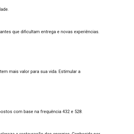
dade.
tantes que dificultam entrega e novas experiências.
tem mais valor para sua vida.
Estimular a
postos com base na frequência 432 e 528.
 c
lareza
e restauração das energias. Conhecida por