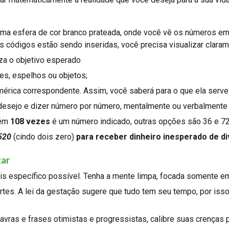
ma esfera de cor branco prateada, onde você vê os números em 
 códigos estão sendo inseridas, você precisa visualizar clarame
za o objetivo esperado
es, espelhos ou objetos;
érica correspondente. Assim, você saberá para o que ela serve e
desejo e dizer número por número, mentalmente ou verbalmente
rém
108 vezes
é um número indicado, outras opções são 36 e 72
520
(cindo dois zero)
para receber dinheiro inesperado de d
zar
ais específico possível. Tenha a mente limpa, focada somente em
artes. A lei da gestação sugere que tudo tem seu tempo, por is
ras e frases otimistas e progressistas, calibre suas crenças pa