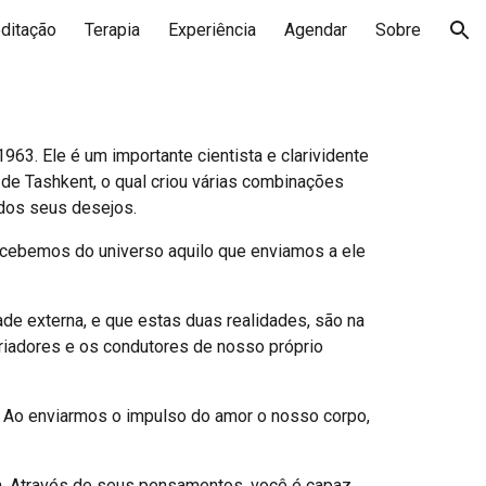
ditação
Terapia
Experiência
Agendar
Sobre
ion
963. Ele é um importante cientista e clarividente
de Tashkent, o qual criou várias combinações
dos seus desejos.
recebemos do universo aquilo que enviamos a ele
de externa, e que estas duas realidades, são na
iadores e os condutores de nosso próprio
sa. Ao enviarmos o impulso do amor o nosso corpo,
da. Através de seus pensamentos, você é capaz