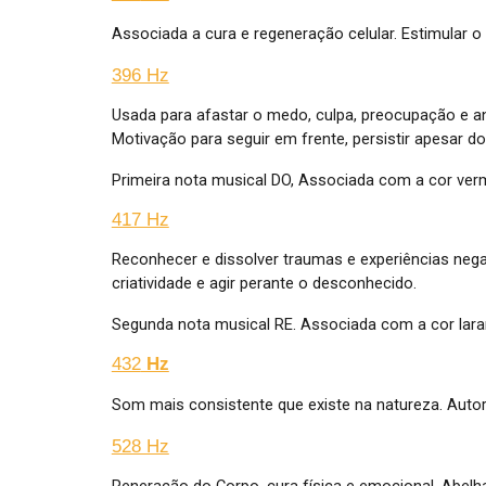
Associada a cura e regeneração celular. Estimular 
396 Hz
Usada para afastar o medo, culpa, preocupação e an
Motivação para seguir em frente, persistir apesar do
Primeira nota musical DO, Associada com a cor verm
417 Hz
Reconhecer e d
issolver traumas e experiências neg
criatividade e agir perante o desconhecido.
Segunda nota musical RE. Associada com a cor laran
432
Hz
Som mais consistente que existe na natureza. Aut
528 Hz
Reneração do Corpo, cura física e emocional. Abelh