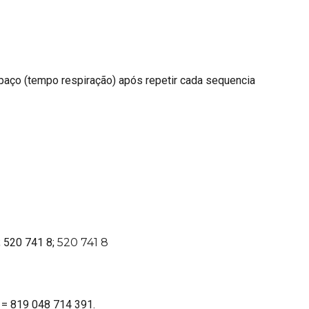
paço (tempo respiração) após repetir cada sequencia
; 520 741 8;
520 741 8
 = 819 048 714 391.