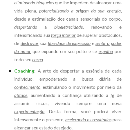
eliminando bloqueios
que lhe impedem de alcançar uma
vida plena,
potencializando
a origem da
sua energia
,
desde a estimulação dos
canais sensoriais do corpo,
despertando
a
bioeletrecidade
, renovando e
intensificando
sua
força interior
de superar obstáculos,
de
destravar
sua
liberdade de expressão
e
sentir o poder
do amor
que expande em seu peito e se
espalha
por
todo
seu
corpo
.
Coaching
: A arte de despertar a essência de cada
indivíduo,
empoderando
a busca diária
de
conhecimento
, estimulando o movimento por m
eio da
atitude
, aume
ntando a
confi
ança utilizando a
fé
d
e
assumir riscos, vivendo sempre uma nova
experimentação
. Desta forma, você poderá viver
in
tensamente
o presente,
acelerando os resultados
para
alcançar seu
estado desejado
.